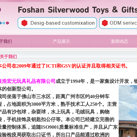
于我们
产品展示
新闻动态
礼品有限公司
关于我们
本公司在
2009
年通过了
ICTI
和
GSV
的认证并且取得相关证书。
银浩宏元玩具礼品有限公司
成立于
1994
年，是一家集设计开发，
体的创新型公司。
我司坐落于佛山市三水区，距离广州市区约
40
分钟车
程，占地面积为
3000
平方米，熟手技术工人
250
个。主营
产品有沙包球，杂耍球，水上玩具，毛绒玩具，购物
袋，手机挂饰及钥匙扣公仔等。本公司已经建立完善的
质量控制体系，追随
ISO9001
质量标准生产，并且从广东
检验检疫局获取出口证书，所出口产品能通过欧洲的