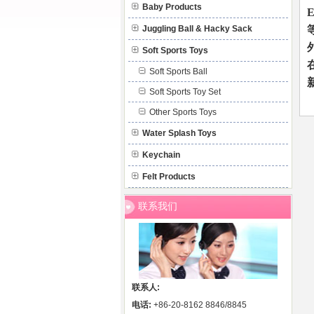
Baby Products
E
Juggling Ball & Hacky Sack
Soft Sports Toys
Soft Sports Ball
Soft Sports Toy Set
Other Sports Toys
Water Splash Toys
Keychain
Felt Products
联系我们
联系人:
电话:
+86-20-8162 8846/8845