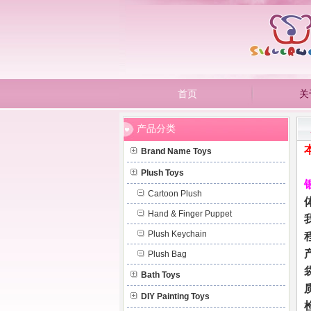
首页
关
佛山市三水银浩宏元玩具
产品分类
Brand Name Toys
Plush Toys
Cartoon Plush
Hand & Finger Puppet
Plush Keychain
Plush Bag
Bath Toys
DIY Painting Toys