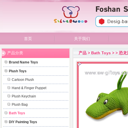
首页
关于我们
佛山市三水银浩宏元玩具礼品有限公司
产品分类
产品
>
Bath Toys
>
> 恐
Brand Name Toys
Plush Toys
Cartoon Plush
Hand & Finger Puppet
Plush Keychain
Plush Bag
Bath Toys
DIY Painting Toys